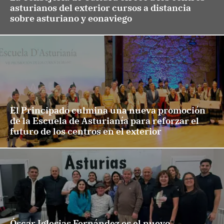
asturianos del exterior cursos a distancia
sobre asturiano y eonaviego
El Principado culmina una nueva promoción
de la Escuela de Asturianía para reforzar el
futuro de los centros en el exterior
Óscar Iglesias Fernández es el nuevo