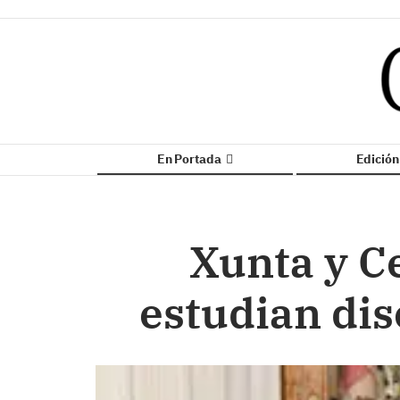
En Portada
Edició
Xunta y C
estudian dis