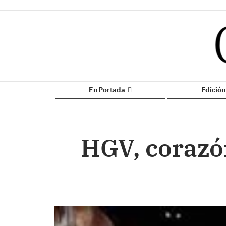
En Portada
Edició
HGV, corazó