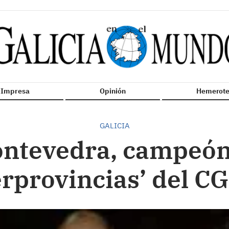
n Impresa
Opinión
Hemerote
GALICIA
ontevedra, campeón
erprovincias’ del C