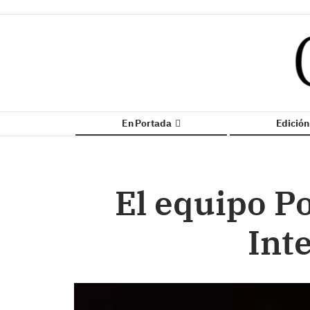
En Portada
Edició
El equipo P
Int