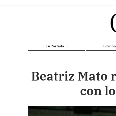
En Portada
Edició
Beatriz Mato 
con lo