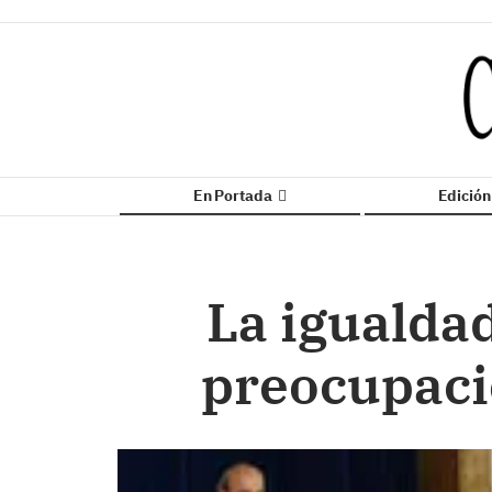
En Portada
Edició
La igualdad
preocupacio