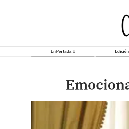
En Portada
Edició
Emociona