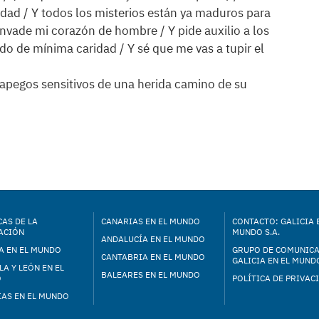
idad / Y todos los misterios están ya maduros para
invade mi corazón de hombre / Y pide auxilio a los
o de mínima caridad / Y sé que me vas a tupir el
 apegos sensitivos de una herida camino de su
AS DE LA
CANARIAS EN EL MUNDO
CONTACTO: GALICIA 
ACIÓN
MUNDO S.A.
ANDALUCÍA EN EL MUNDO
A EN EL MUNDO
GRUPO DE COMUNIC
CANTABRIA EN EL MUNDO
GALICIA EN EL MUNDO
LA Y LEÓN EN EL
BALEARES EN EL MUNDO
O
POLÍTICA DE PRIVAC
IAS EN EL MUNDO