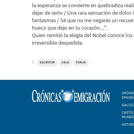
la esperanza se convierte en quebradiza real
dejar de serlo / Una rara sensación de dolor 
fantasmas / Sé que no me negarás un recuerd
hueco que dejo en tu corazón...”.
Quien remitió la elegía del Nobel conoce los
irreversible despedida.
ESCRITOR
CELA
FORJA
CRÓNIC
EMIGR
GALICI
CASTIL
MUND
ASTUR