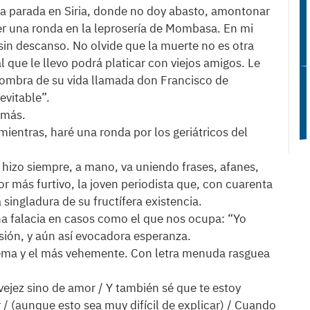
na parada en Siria, donde no doy abasto, amontonar
r una ronda en la leprosería de Mombasa. En mi
 sin descanso. No olvide que la muerte no es otra
l que le llevo podrá platicar con viejos amigos. Le
sombra de su vida llamada don Francisco de
evitable”.
 más.
mientras, haré una ronda por los geriátricos del
 hizo siempre, a mano, va uniendo frases, afanes,
 más furtivo, la joven periodista que, con cuarenta
singladura de su fructífera existencia.
a falacia en casos como el que nos ocupa: “Yo
sión, y aún así evocadora esperanza.
oema y el más vehemente. Con letra menuda rasguea
ejez sino de amor / Y también sé que te estoy
/ (aunque esto sea muy difícil de explicar) / Cuando