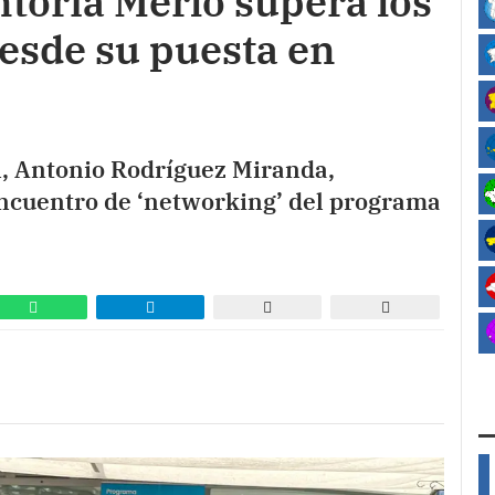
toría Merlo supera los
esde su puesta en
n, Antonio Rodríguez Miranda,
 encuentro de ‘networking’ del programa