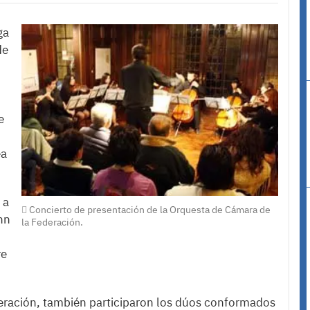
ga
de
e
ea
 a
Concierto de presentación de la Orquesta de Cámara de
nn
la Federación.
re
eración, también participaron los dúos conformados