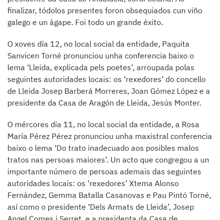
finalizar, tódolos presentes foron obsequiados cun viño
galego e un ágape. Foi todo un grande éxito.
O xoves día 12, no local social da entidade, Paquita
Sanvicen Torné pronunciou unha conferencia baixo o
lema ‘Lleida, explicada pels poetes’, arroupada polas
seguintes autoridades locais: os ‘rexedores’ do concello
de Lleida Josep Barberá Morreres, Joan Gómez López e a
presidente da Casa de Aragón de Lleida, Jesús Monter.
O mércores día 11, no local social da entidade, a Rosa
María Pérez Pérez pronunciou unha maxistral conferencia
baixo o lema ‘Do trato inadecuado aos posibles malos
tratos nas persoas maiores’. Un acto que congregou a un
importante número de persoas ademais das seguintes
autoridades locais: os ‘rexedores’ Xtema Alonso
Fernández, Gemma Batalla Casanovas e Pau Pintó Torné,
así como o presidente ‘Dels Armats de Lleida’, Josep
Angel Comes i Serret, e a presidenta da Casa de