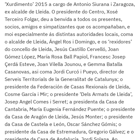
‘Xurdimento’ 2015 a cargo de Antonio Siurana i Zaragoza,
ex alcalde de Lleida. O presidente do Centro, Xosé
Terceiro Folgar, deu a benvida a todos os presentes,
socios, amigos e simpatizantes que os acompañaban, e
moi especialmente ás distintas autoridades locais, coma
o alcalde de Lleida, Ángel Ros i Domingo, e os ‘rexidores’
do concello de Lleida, Jesús Castillo Cervelló, Joan
Gómez López, María Rosa Ball Papiol, Francesc Josep
Çerdá Esteve, Joan Vilella Jounou, e Gemma Batalla
Casanovas, asi coma Jordi Curcó i Pueyo, director de
Serveis Territorials de la Generalitat de Catalunya; o
presidente da Federación de Casas Rexionais de Lleida,
Cosme García i Mir; o presidente ‘Dels Armats de Lleida’,
Josep Angel Comes i Serret; a presidenta da Casa de
Cantabria, María Eugenia Fernández Puente; o presidente
da Casa de Aragón de Lleida, Jesús Monter; o presidente
da Casa de Castela e León, Oscar Sánchez Gómis; o
presidente da Casa de Estremadura, Gregorio Gálvez; e o
presidente da Casa de Andalucía, Jordi Solana. Ao