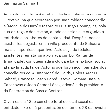
Sanmartín Sanmartín.
Antes de rematar a Asemblea, foi lida unha acta da Xunta
Directiva, na que acordaron por unanimidade concederlle
a ‘Medalla de Ouro’ o tesoreiro Luis Trigo Domínguez, pola
súa entrega e dedicación, a tódolos actos que organiza a
entidade e as labores de contabilidad. Despóis tódolos
asistentes degustaron un viño procedente de Galicia e
máis un apetitoso aperitivo. Acto seguido tódolos
asistentes remataron a xornada cun bo ‘Xantar de
Irmandade’, con queimada incluída e baile no local social
ata ao final da tarde. Acto no que foron acompañados dos
concelleiros do ‘Ajuntament’ de Lleida, Dolors Arderiu
Sabaté, Francesc Josep Cerdá Esteve, Gemma Batalla
Casanovas e Joan Gómez López, ademáis do presidente
da Federación de Casa e Centros.
O venres día 13, e cun cheo total do local social da
entidade, fixeron á presentación do número 28 da revista