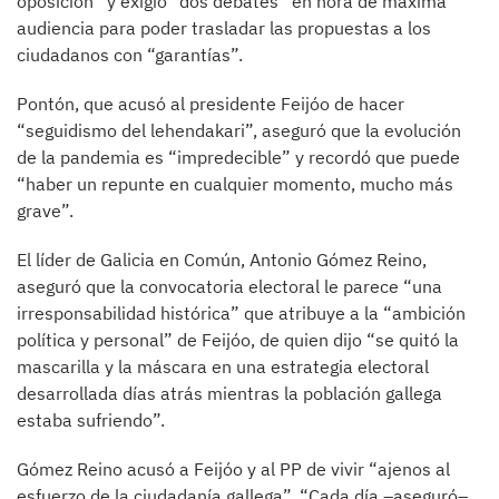
oposición” y exigió “dos debates” en hora de máxima
audiencia para poder trasladar las propuestas a los
ciudadanos con “garantías”.
Pontón, que acusó al presidente Feijóo de hacer
“seguidismo del lehendakari”, aseguró que la evolución
de la pandemia es “impredecible” y recordó que puede
“haber un repunte en cualquier momento, mucho más
grave”.
El líder de Galicia en Común, Antonio Gómez Reino,
aseguró que la convocatoria electoral le parece “una
irresponsabilidad histórica” que atribuye a la “ambición
política y personal” de Feijóo, de quien dijo “se quitó la
mascarilla y la máscara en una estrategia electoral
desarrollada días atrás mientras la población gallega
estaba sufriendo”.
Gómez Reino acusó a Feijóo y al PP de vivir “ajenos al
esfuerzo de la ciudadanía gallega”. “Cada día –aseguró–