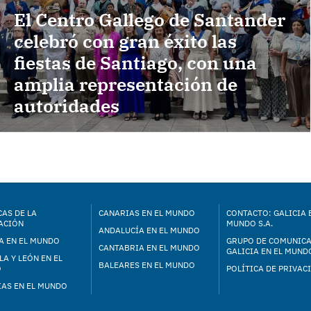
El Centro Gallego de Santander
celebró con gran éxito las
fiestas de Santiago, con una
amplia representación de
autoridades
AS DE LA
CANARIAS EN EL MUNDO
CONTACTO: GALICIA 
ACIÓN
MUNDO S.A.
ANDALUCÍA EN EL MUNDO
A EN EL MUNDO
GRUPO DE COMUNIC
CANTABRIA EN EL MUNDO
GALICIA EN EL MUNDO
LA Y LEÓN EN EL
BALEARES EN EL MUNDO
O
POLÍTICA DE PRIVAC
IAS EN EL MUNDO