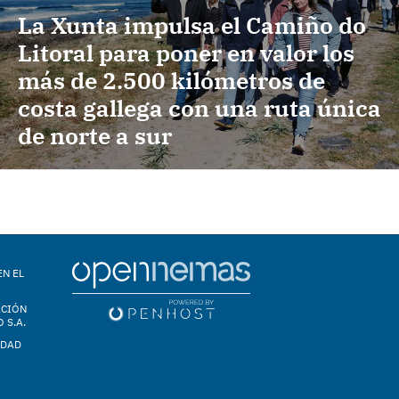
La Xunta impulsa el Camiño do
Litoral para poner en valor los
más de 2.500 kilómetros de
costa gallega con una ruta única
de norte a sur
EN EL
ACIÓN
 S.A.
IDAD