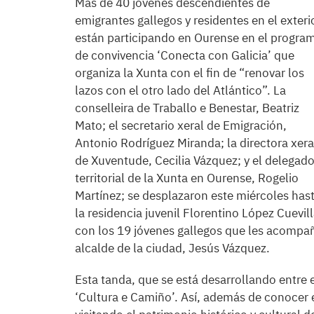
Más de 40 jóvenes descendientes de
emigrantes gallegos y residentes en el exteri
están participando en Ourense en el progra
de convivencia ‘Conecta con Galicia’ que
organiza la Xunta con el fin de “renovar los
lazos con el otro lado del Atlántico”. La
conselleira de Traballo e Benestar, Beatriz
Mato; el secretario xeral de Emigración,
Antonio Rodríguez Miranda; la directora xera
de Xuventude, Cecilia Vázquez; y el delegad
territorial de la Xunta en Ourense, Rogelio
Martínez; se desplazaron este miércoles has
la residencia juvenil Florentino López Cuevil
con los 19 jóvenes gallegos que les acompaña
alcalde de la ciudad, Jesús Vázquez.
Esta tanda, que se está desarrollando entre el
‘Cultura e Camiño’. Así, además de conocer 