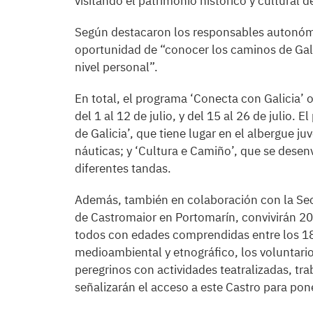
visitando el patrimonio histórico y cultural 
Según destacaron los responsables autonómic
oportunidad de “conocer los caminos de Gali
nivel personal”.
En total, el programa ‘Conecta con Galicia’ 
del 1 al 12 de julio, y del 15 al 26 de julio
de Galicia’, que tiene lugar en el albergue ju
náuticas; y ‘Cultura e Camiño’, que se desen
diferentes tandas.
Además, también en colaboración con la Secr
de Castromaior en Portomarín, convivirán 20
todos con edades comprendidas entre los 18 
medioambiental y etnográfico, los voluntarios
peregrinos con actividades teatralizadas, tra
señalizarán el acceso a este Castro para pone