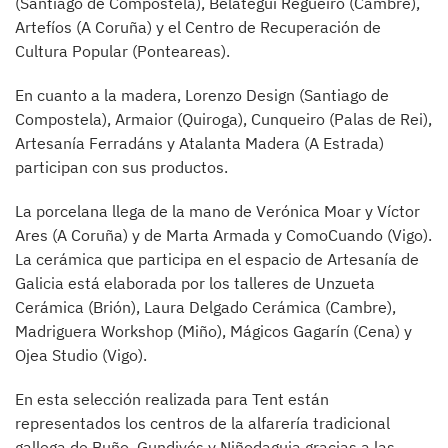
(Santiago de Compostela), Belategui Regueiro (Cambre),
Artefíos (A Coruña) y el Centro de Recuperación de
Cultura Popular (Ponteareas).
En cuanto a la madera, Lorenzo Design (Santiago de
Compostela), Armaior (Quiroga), Cunqueiro (Palas de Rei),
Artesanía Ferradáns y Atalanta Madera (A Estrada)
participan con sus productos.
La porcelana llega de la mano de Verónica Moar y Víctor
Ares (A Coruña) y de Marta Armada y ComoCuando (Vigo).
La cerámica que participa en el espacio de Artesanía de
Galicia está elaborada por los talleres de Unzueta
Cerámica (Brión), Laura Delgado Cerámica (Cambre),
Madriguera Workshop (Miño), Mágicos Gagarín (Cena) y
Ojea Studio (Vigo).
En esta selección realizada para Tent están
representados los centros de la alfarería tradicional
gallega de Buño, Gundivós y Niñodaguia gracias a las