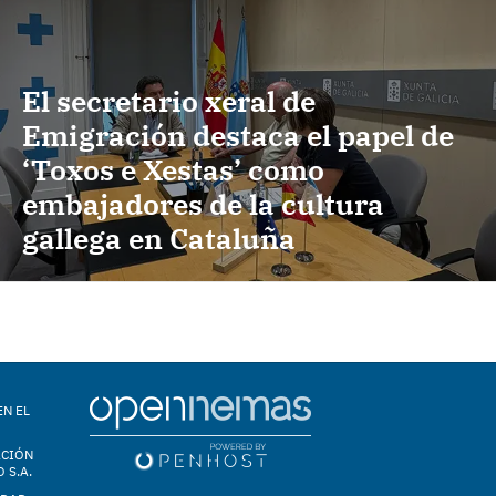
El secretario xeral de
Emigración destaca el papel de
‘Toxos e Xestas’ como
embajadores de la cultura
gallega en Cataluña
EN EL
ACIÓN
 S.A.