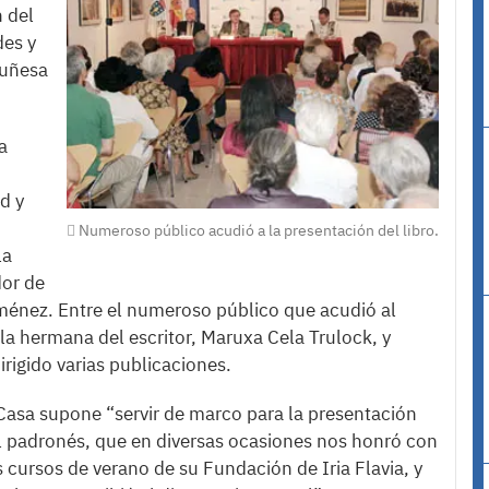
n del
des y
ruñesa
a
d y
Numeroso público acudió a la presentación del libro.
la
dor de
ménez. Entre el numeroso público que acudió al
a la hermana del escritor, Maruxa Cela Trulock, y
rigido varias publicaciones.
 Casa supone “servir de marco para la presentación
bel padronés, que en diversas ocasiones nos honró con
 cursos de verano de su Fundación de Iria Flavia, y