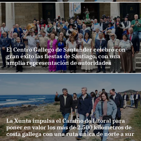
El Centro Gallego de Santander celebró con
gran éxito las fiestas de Santiago, con una
amplia representación de autoridades
La Xunta impulsa el Camiño do Litoral para
poner en valor los más de 2.500 kilómetros de
costa gallega con una ruta única de norte a sur