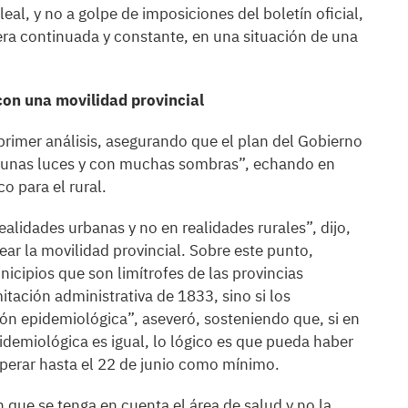
eal, y no a golpe de imposiciones del boletín oficial,
ra continuada y constante, en una situación de una
 con una movilidad provincial
 primer análisis, asegurando que el plan del Gobierno
lgunas luces y con muchas sombras”, echando en
o para el rural.
lidades urbanas y no en realidades rurales”, dijo,
ar la movilidad provincial. Sobre este punto,
cipios que son limítrofes de las provincias
mitación administrativa de 1833, sino si los
ión epidemiológica”, aseveró, sosteniendo que, si en
pidemiológica es igual, lo lógico es que pueda haber
sperar hasta el 22 de junio como mínimo.
en que se tenga en cuenta el área de salud y no la