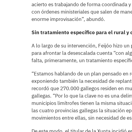
acierto es trabajando de forma coordinada y l
con órdenes ministeriales que salen de mane
enorme improvisación”, abundó.
Sin tratamiento específico para el rural y
A lo largo de su intervención, Feijóo hizo un
para afrontar la desescalada cuenta “con a
falta, primeramente, un tratamiento específic
“Estamos hablando de un plan pensado en rea
exponiendo también la necesidad de replante
recordó que 270.000 gallegos residen en muni
gallegas. “Por lo que la clave no es una deli
municipios limítrofes tienen la misma situac
las cuatro provincias gallegas la situación e
movimientos entre ellas, sin necesidad de e
De este modo, el titular de la Xunta incidió 