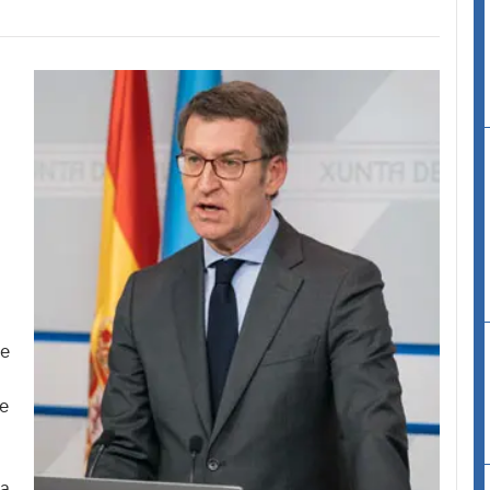
 e
se
va