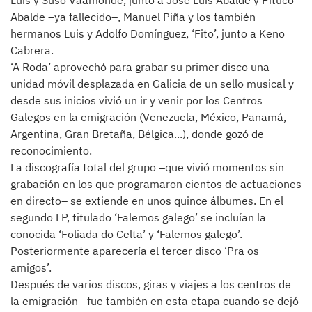
Luis y Suso Vaamonde, junto a José Luis Abalde y Pituco
Abalde –ya fallecido–, Manuel Piña y los también
hermanos Luis y Adolfo Domínguez, ‘Fito’, junto a Keno
Cabrera.
‘A Roda’ aprovechó para grabar su primer disco una
unidad móvil desplazada en Galicia de un sello musical y
desde sus inicios vivió un ir y venir por los Centros
Galegos en la emigración (Venezuela, México, Panamá,
Argentina, Gran Bretaña, Bélgica...), donde gozó de
reconocimiento.
La discografía total del grupo –que vivió momentos sin
grabación en los que programaron cientos de actuaciones
en directo– se extiende en unos quince álbumes. En el
segundo LP, titulado ‘Falemos galego’ se incluían la
conocida ‘Foliada do Celta’ y ‘Falemos galego’.
Posteriormente aparecería el tercer disco ‘Pra os
amigos’.
Después de varios discos, giras y viajes a los centros de
la emigración –fue también en esta etapa cuando se dejó