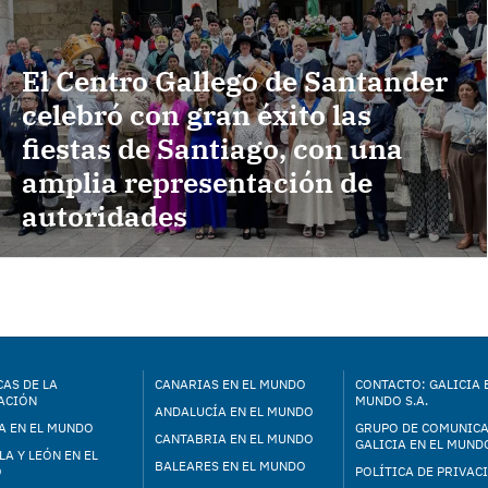
El Centro Gallego de Santander
celebró con gran éxito las
fiestas de Santiago, con una
amplia representación de
autoridades
AS DE LA
CANARIAS EN EL MUNDO
CONTACTO: GALICIA 
ACIÓN
MUNDO S.A.
ANDALUCÍA EN EL MUNDO
A EN EL MUNDO
GRUPO DE COMUNIC
CANTABRIA EN EL MUNDO
GALICIA EN EL MUNDO
LA Y LEÓN EN EL
BALEARES EN EL MUNDO
O
POLÍTICA DE PRIVAC