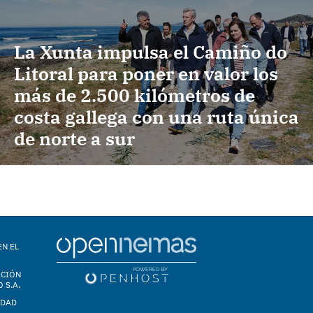
La Xunta impulsa el Camiño do
Litoral para poner en valor los
más de 2.500 kilómetros de
costa gallega con una ruta única
de norte a sur
EN EL
ACIÓN
 S.A.
IDAD