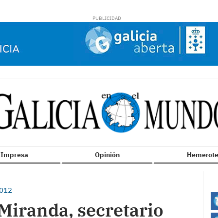
n Impresa
Opinión
Hemerote
012
Miranda, secretario