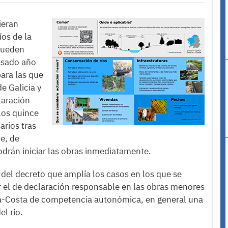
ieran
íos de la
pueden
asado año
ara las que
e Galicia y
laración
los quince
arios tras
e, de
drán iniciar las obras inmediatamente.
 del decreto que amplía los casos en los que se
or el de declaración responsable en las obras menores
cia-Costa de competencia autonómica, en general una
el río.