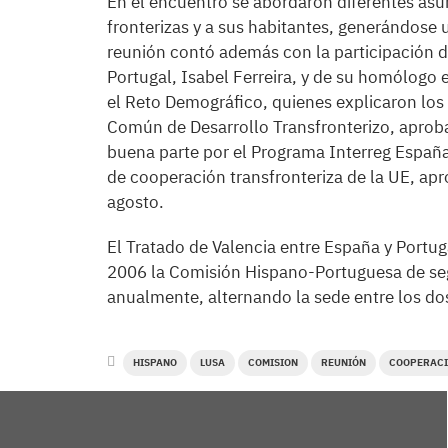
En el encuentro se abordaron diferentes asu
fronterizas y a sus habitantes, generándose u
reunión contó además con la participación de
Portugal, Isabel Ferreira, y de su homólogo 
el Reto Demográfico, quienes explicaron los 
Común de Desarrollo Transfronterizo, aproba
buena parte por el Programa Interreg Espa
de cooperación transfronteriza de la UE, ap
agosto.
El Tratado de Valencia entre España y Portug
2006 la Comisión Hispano-Portuguesa de seg
anualmente, alternando la sede entre los dos
HISPANO
LUSA
COMISION
REUNIÓN
COOPERAC