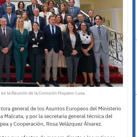
 en la Reunión de la Comisión Hispano-Lusa.
ctora general de los Asuntos Europeos del Ministerio
Malcata, y por la secretaria general técnica del
opea y Cooperación, Rosa Velázquez Álvarez.