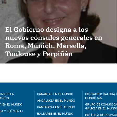
El Gobierno designa a los
nuevos cónsules generales en
Roma, Múnich, Marsella,
Toulouse y Perpiñán
AS DE LA
CANARIAS EN EL MUNDO
CONTACTO: GALICIA 
ACIÓN
MUNDO S.A.
ANDALUCÍA EN EL MUNDO
A EN EL MUNDO
GRUPO DE COMUNIC
CANTABRIA EN EL MUNDO
GALICIA EN EL MUNDO
LA Y LEÓN EN EL
BALEARES EN EL MUNDO
O
POLÍTICA DE PRIVAC