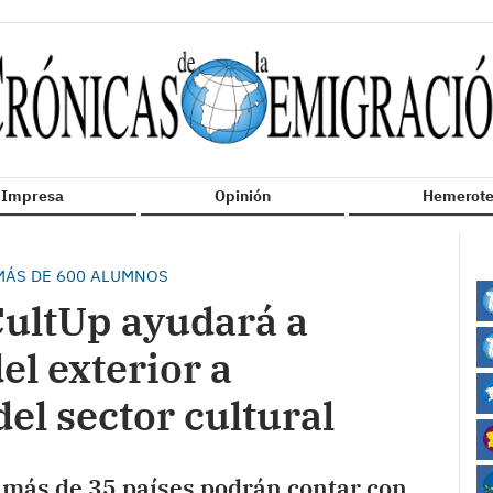
n Impresa
Opinión
Hemerote
MÁS DE 600 ALUMNOS
CultUp ayudará a
el exterior a
l sector cultural
 más de 35 países podrán contar con