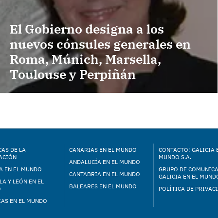
El Gobierno designa a los
nuevos cónsules generales en
Roma, Múnich, Marsella,
Toulouse y Perpiñán
AS DE LA
CANARIAS EN EL MUNDO
CONTACTO: GALICIA 
ACIÓN
MUNDO S.A.
ANDALUCÍA EN EL MUNDO
A EN EL MUNDO
GRUPO DE COMUNIC
CANTABRIA EN EL MUNDO
GALICIA EN EL MUNDO
LA Y LEÓN EN EL
BALEARES EN EL MUNDO
O
POLÍTICA DE PRIVAC
IAS EN EL MUNDO