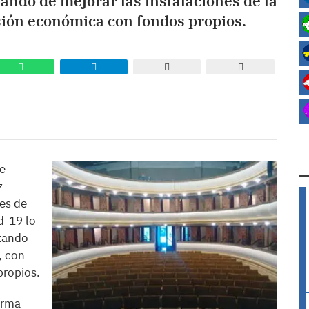
tando de mejorar las instalaciones de la
rsión económica con fondos propios.
e
z
es de
d-19 lo
atando
, con
propios.
orma