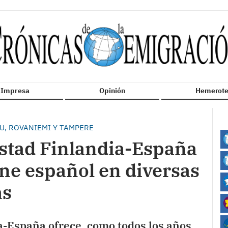
n Impresa
Opinión
Hemerote
LU, ROVANIEMI Y TAMPERE
stad Finlandia-España
ine español en diversas
as
a-España ofrece, como todos los años,