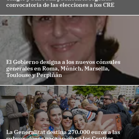
convocatoria de las elecciones a los CRE
El Gobierno designa a los nuevos cónsules
generales en Roma, Múnich, Marsella,
Toulouse y Perpiñán
La Generalitat destina 270.000 euros a las
subvenciones para apoyar a los Centros