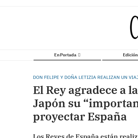
En Portada
Edició
DON FELIPE Y DOÑA LETIZIA REALIZAN UN VIA
El Rey agradece a l
Japón su “importan
proyectar España
Los Reyes de España están realiz