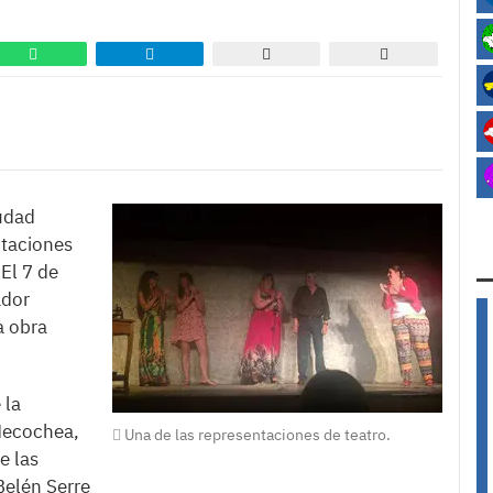
iudad
ntaciones
El 7 de
ador
a obra
 la
Necochea,
Una de las representaciones de teatro.
e las
 Belén Serre