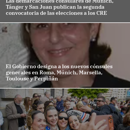
Las demarcaciones consulares de Múnich,
Tánger y San Juan publican la segunda
convocatoria de las elecciones a los CRE
El Gobierno designa a los nuevos cónsules
generales en Roma, Múnich, Marsella,
Toulouse y Perpiñán