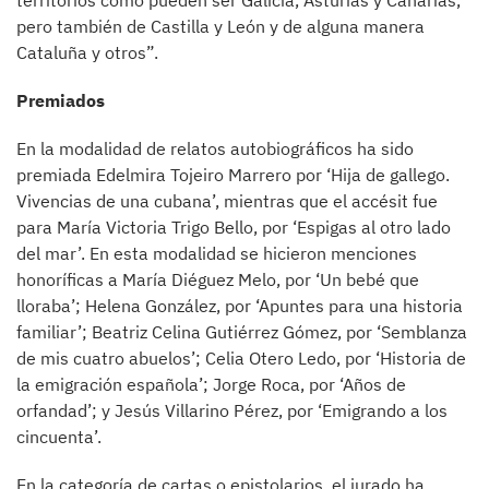
territorios como pueden ser Galicia, Asturias y Canarias,
pero también de Castilla y León y de alguna manera
Cataluña y otros”.
Premiados
En la modalidad de relatos autobiográficos ha sido
premiada Edelmira Tojeiro Marrero por ‘Hija de gallego.
Vivencias de una cubana’, mientras que el accésit fue
para María Victoria Trigo Bello, por ‘Espigas al otro lado
del mar’. En esta modalidad se hicieron menciones
honoríficas a María Diéguez Melo, por ‘Un bebé que
lloraba’; Helena González, por ‘Apuntes para una historia
familiar’; Beatriz Celina Gutiérrez Gómez, por ‘Semblanza
de mis cuatro abuelos’; Celia Otero Ledo, por ‘Historia de
la emigración española’; Jorge Roca, por ‘Años de
orfandad’; y Jesús Villarino Pérez, por ‘Emigrando a los
cincuenta’.
En la categoría de cartas o epistolarios, el jurado ha