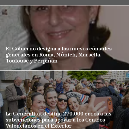
El Gobierno designa a los nuevos cónsules
generales en Roma, Múnich, Marsella,
Toulouse y Perpiñán
La Generalitat destina 270.000 euros a las
subvenciones para apoyar a los Centros
Valencianos en el Exterior