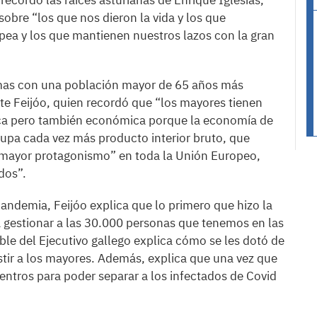
 recordó las raíces asturianas de Enrique Iglesias,
obre “los que nos dieron la vida y los que
opea y los que mantienen nuestros lazos con la gran
mas con una población mayor de 65 años más
te Feijóo, quien recordó que “los mayores tienen
ica pero también económica porque la economía de
upa cada vez más producto interior bruto, que
 mayor protagonismo” en toda la Unión Europeo,
dos”.
pandemia, Feijóo explica que lo primero que hizo la
 gestionar a las 30.000 personas que tenemos en las
able del Ejecutivo gallego explica cómo se les dotó de
stir a los mayores. Además, explica que una vez que
 centros para poder separar a los infectados de Covid