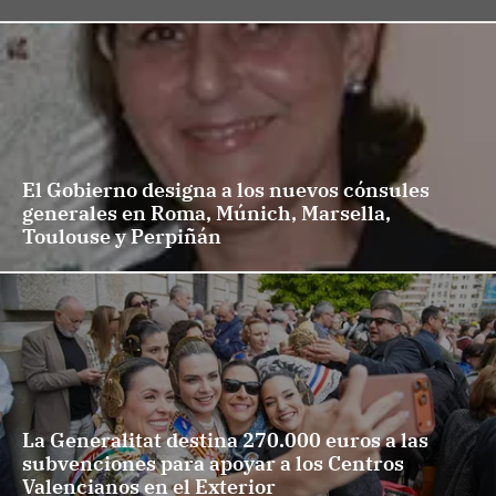
El Gobierno designa a los nuevos cónsules
generales en Roma, Múnich, Marsella,
Toulouse y Perpiñán
La Generalitat destina 270.000 euros a las
subvenciones para apoyar a los Centros
Valencianos en el Exterior