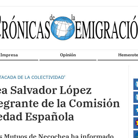
n Impresa
Opinión
Hemerote
ACADA DE LA COLECTIVIDAD’
ea Salvador López
tegrante de la Comisión
iedad Española
os Mutuos de Necochea ha informado