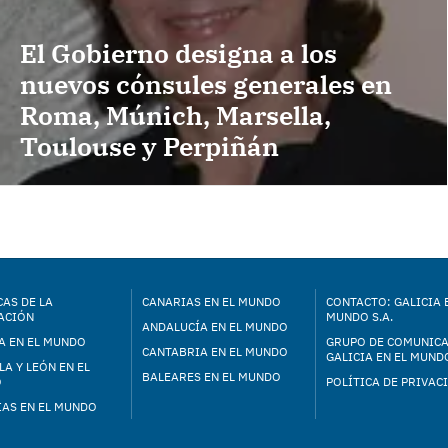
El Gobierno designa a los
nuevos cónsules generales en
Roma, Múnich, Marsella,
Toulouse y Perpiñán
AS DE LA
CANARIAS EN EL MUNDO
CONTACTO: GALICIA 
ACIÓN
MUNDO S.A.
ANDALUCÍA EN EL MUNDO
A EN EL MUNDO
GRUPO DE COMUNIC
CANTABRIA EN EL MUNDO
GALICIA EN EL MUNDO
LA Y LEÓN EN EL
BALEARES EN EL MUNDO
O
POLÍTICA DE PRIVAC
IAS EN EL MUNDO