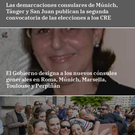
Las demarcaciones consulares de Múnich,
Tánger y San Juan publican la segunda
convocatoria de las elecciones a los CRE
El Gobierno designa a los nuevos cónsules
generales en Roma, Múnich, Marsella,
Toulouse y Perpiñán