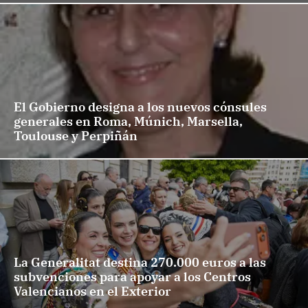
El Gobierno designa a los nuevos cónsules
generales en Roma, Múnich, Marsella,
Toulouse y Perpiñán
La Generalitat destina 270.000 euros a las
subvenciones para apoyar a los Centros
Valencianos en el Exterior