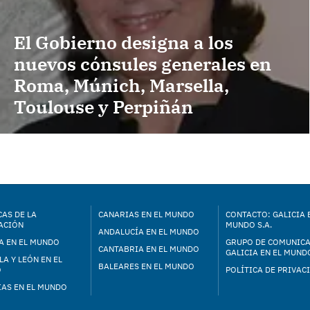
El Gobierno designa a los
nuevos cónsules generales en
Roma, Múnich, Marsella,
Toulouse y Perpiñán
AS DE LA
CANARIAS EN EL MUNDO
CONTACTO: GALICIA 
ACIÓN
MUNDO S.A.
ANDALUCÍA EN EL MUNDO
A EN EL MUNDO
GRUPO DE COMUNIC
CANTABRIA EN EL MUNDO
GALICIA EN EL MUNDO
LA Y LEÓN EN EL
BALEARES EN EL MUNDO
O
POLÍTICA DE PRIVAC
IAS EN EL MUNDO