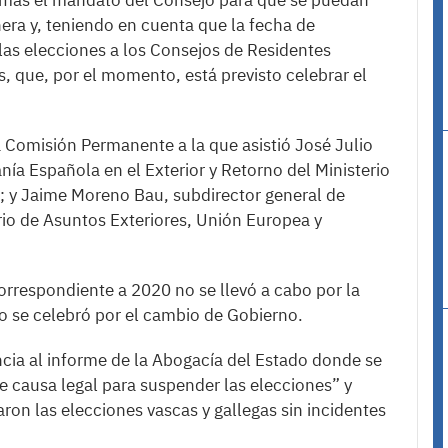
s más el mandato del Consejo para que se puedan
era y, teniendo en cuenta que la fecha de
as elecciones a los Consejos de Residentes
, que, por el momento, está previsto celebrar el
la Comisión Permanente a la que asistió José Julio
nía Española en el Exterior y Retorno del Ministerio
s; y Jaime Moreno Bau, subdirector general de
rio de Asuntos Exteriores, Unión Europea y
orrespondiente a 2020 no se llevó a cabo por la
o se celebró por el cambio de Gobierno.
ncia al informe de la Abogacía del Estado donde se
te causa legal para suspender las elecciones” y
ron las elecciones vascas y gallegas sin incidentes