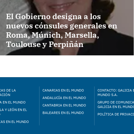
El Gobierno designa a los
nuevos cónsules generales en
Roma, Múnich, Marsella,
Toulouse y Perpiñán
AS DE LA
CANARIAS EN EL MUNDO
CONTACTO: GALICIA 
ACIÓN
MUNDO S.A.
ANDALUCÍA EN EL MUNDO
A EN EL MUNDO
GRUPO DE COMUNIC
CANTABRIA EN EL MUNDO
GALICIA EN EL MUNDO
LA Y LEÓN EN EL
BALEARES EN EL MUNDO
O
POLÍTICA DE PRIVAC
IAS EN EL MUNDO