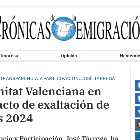
n Impresa
Opinión
Hemerote
 TRANSPARENCIA Y PARTICIPACIÓN, JOSÉ TÁRREGA
nitat Valenciana en
acto de exaltación de
s 2024
cia y Participación, José Tárrega, ha