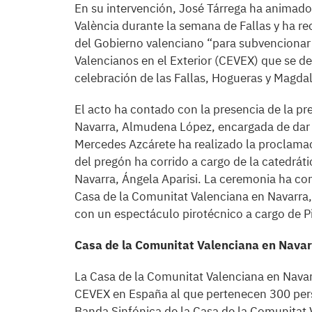
En su intervención, José Tárrega ha animado 
València durante la semana de Fallas y ha 
del Gobierno valenciano “para subvencionar l
Valencianos en el Exterior (CEVEX) que se d
celebración de las Fallas, Hogueras y Magda
El acto ha contado con la presencia de la pr
Navarra, Almudena López, encargada de dar la
Mercedes Azcárete ha realizado la proclamaci
del pregón ha corrido a cargo de la catedráti
Navarra, Ángela Aparisi. La ceremonia ha con
Casa de la Comunitat Valenciana en Navarra,
con un espectáculo pirotécnico a cargo de Pi
Casa de la Comunitat Valenciana en Navar
La Casa de la Comunitat Valenciana en Navar
CEVEX en España al que pertenecen 300 per
Banda Sinfónica de la Casa de la Comunitat 