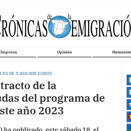
n Impresa
Opinión
Hemerote
ES DE 1.450.000 EUROS
tracto de la
udas del programa de
este año 2023
) ha publicado, este sábado 18, el