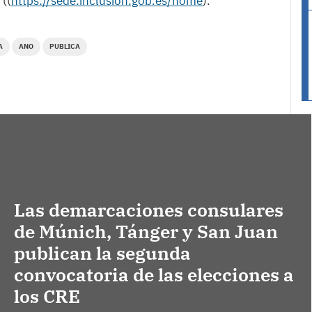
 ((
https://sede.inclusion.gob.es/home
).
A
ANO
PUBLICA
Las demarcaciones consulares
de Múnich, Tánger y San Juan
publican la segunda
convocatoria de las elecciones a
los CRE