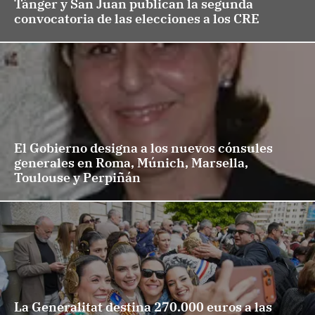
Tánger y San Juan publican la segunda
convocatoria de las elecciones a los CRE
El Gobierno designa a los nuevos cónsules
generales en Roma, Múnich, Marsella,
Toulouse y Perpiñán
La Generalitat destina 270.000 euros a las