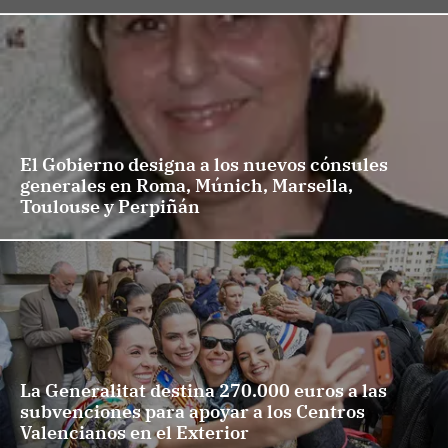
El Gobierno designa a los nuevos cónsules
generales en Roma, Múnich, Marsella,
Toulouse y Perpiñán
La Generalitat destina 270.000 euros a las
subvenciones para apoyar a los Centros
Valencianos en el Exterior