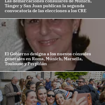
Las demarcaciones consulares de Múnich,
Tánger y San Juan publican la segunda
convocatoria de las elecciones a los CRE
El Gobierno designa a los nuevos cónsules
generales en Roma, Múnich, Marsella,
Toulouse y Perpiñán