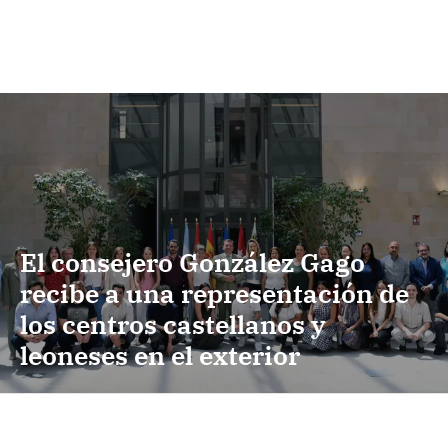
El consejero González Gago
recibe a una representación de
los centros castellanos y
leoneses en el exterior