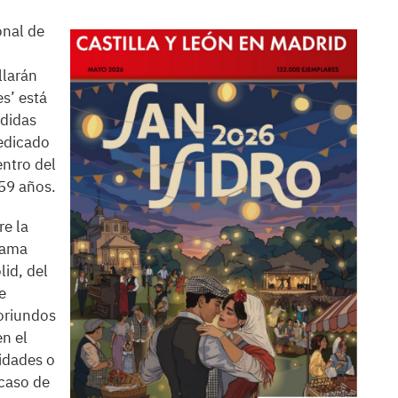
onal de
llarán
es’ está
didas
dedicado
entro del
 59 años.
re la
rama
id, del
e
 oriundos
en el
idades o
caso de