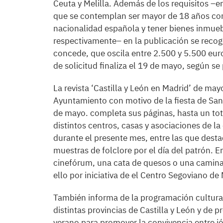
Ceuta y Melilla. Además de los requisitos –en
que se contemplan ser mayor de 18 años co
nacionalidad española y tener bienes inmueb
respectivamente– en la publicación se recog
concede, que oscila entre 2.500 y 5.500 euro
de solicitud finaliza el 19 de mayo, según se 
La revista ‘Castilla y León en Madrid’ de mayo
Ayuntamiento con motivo de la fiesta de San 
de mayo. completa sus páginas, hasta un tota
distintos centros, casas y asociaciones de la 
durante el presente mes, entre las que desta
muestras de folclore por el día del patrón. E
cinefórum, una cata de quesos o una caminat
ello por iniciativa de el Centro Segoviano de
También informa de la programación cultural 
distintas provincias de Castilla y León y d
verano para promover la convivencia entre j