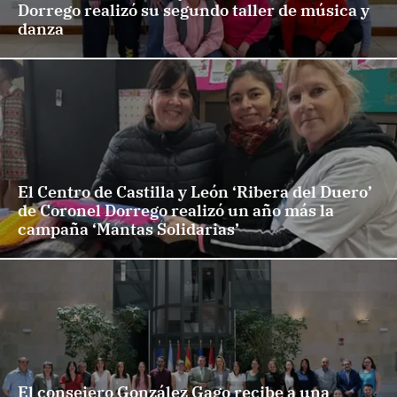
Dorrego realizó su segundo taller de música y
danza
El Centro de Castilla y León ‘Ribera del Duero’
de Coronel Dorrego realizó un año más la
campaña ‘Mantas Solidarias’
El consejero González Gago recibe a una