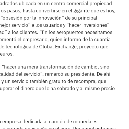
uadrados ubicada en un centro comercial propiedad
os pasos, hasta convertirse en el gigante que es hoy,
a “obsesión por la innovación” de su principal
mejor servicio” a los usuarios y “hacer inversiones”
dad” a los clientes. “En los aeropuertos necesitamos
comentó el empresario, quien informó de la cuantía
ede tecnológica de Global Exchange, proyecto que
 euros.
n “hacer una mera transformación de cambio, sino
alidad del servicio”, remarcó su presidente. De ahí
 y un servicio también gratuito de recompra, que
ecuperar el dinero que le ha sobrado y al mismo precio
ta empresa dedicada al cambio de moneda es
la entrada de España en el euro. Por aquel entonces