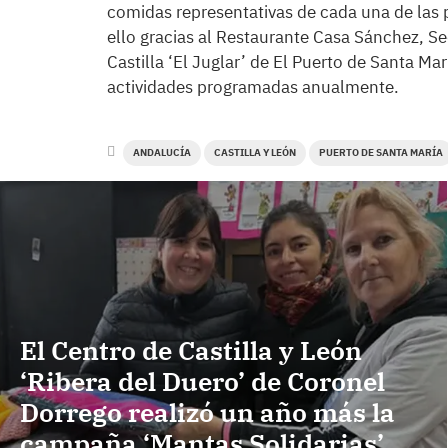
comidas representativas de cada una de la
ello gracias al Restaurante Casa Sánchez, S
Castilla ‘El Juglar’ de El Puerto de Santa Ma
actividades programadas anualmente.
ANDALUCÍA
CASTILLA Y LEÓN
PUERTO DE SANTA MARÍA
El Centro de Castilla y León
‘Ribera del Duero’ de Coronel
Dorrego realizó un año más la
campaña ‘Mantas Solidarias’