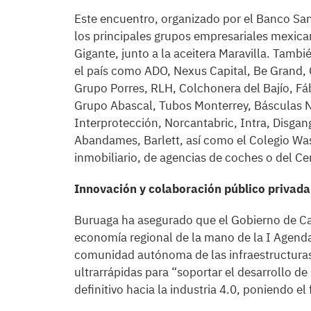
Este encuentro, organizado por el Banco San
los principales grupos empresariales mexic
Gigante, junto a la aceitera Maravilla. Tam
el país como ADO, Nexus Capital, Be Grand, 
Grupo Porres, RLH, Colchonera del Bajío, Fáb
Grupo Abascal, Tubos Monterrey, Básculas 
Interprotección, Norcantabric, Intra, Disg
Abandames, Barlett, así como el Colegio Was
inmobiliario, de agencias de coches o del Ce
Innovación y colaboración público privada
Buruaga ha asegurado que el Gobierno de Cant
economía regional de la mano de la I Agenda 
comunidad autónoma de las infraestructuras 
ultrarrápidas para “soportar el desarrollo de
definitivo hacia la industria 4.0, poniendo el f