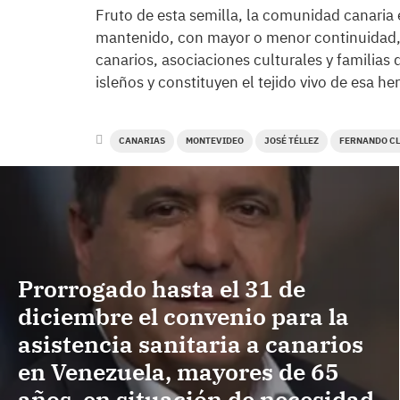
Fruto de esta semilla, la comunidad canaria e
mantenido, con mayor o menor continuidad, l
canarios, asociaciones culturales y familia
isleños y constituyen el tejido vivo de esa he
CANARIAS
MONTEVIDEO
JOSÉ TÉLLEZ
FERNANDO CL
Prorrogado hasta el 31 de
diciembre el convenio para la
asistencia sanitaria a canarios
en Venezuela, mayores de 65
años, en situación de necesidad