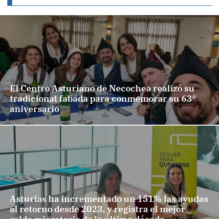
El Centro Asturiano de Necochea realizó su
tradicional fabada para conmemorar su 63º
aniversario
Asturias ha incrementado un 151% las ayudas
al retorno desde 2023, y registra el mejor